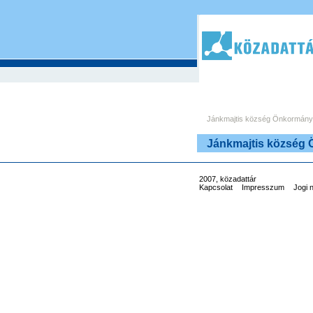
Jánkmajtis község Önkormány
Jánkmajtis község
2007, közadattár
Kapcsolat
Impresszum
Jogi 