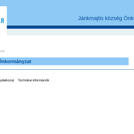
Jánkmajtis község Önk
zat
 Önkormányzat
nyilatkozat
Technikai információk