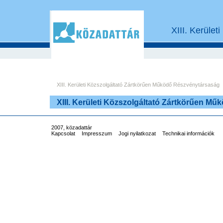
XIII. Kerüle
XIII. Kerületi Közszolgáltató Zártkörűen Működő Részvénytársaság
XIII. Kerületi Közszolgáltató Zártkörűen M
2007, közadattár
Kapcsolat
Impresszum
Jogi nyilatkozat
Technikai információk