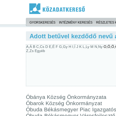
GYORSKERESÉS
INTÉZMÉNY KERESÉS
RÉSZLETES 
Adott betűvel kezdődő nevű 
A,Á
B
C,Cs
D
E,É
F
G,Gy
H
I,Í
J
K
L,Ly
M
N,Ny
O,Ó,Ö,
Z,Zs
Egyéb
Óbánya Község Önkormányzata
Óbarok Község Önkormányzat
Óbuda Békásmegyer Piac Igazgató
Óbuda-Békásmegyer Városfejlesztő N