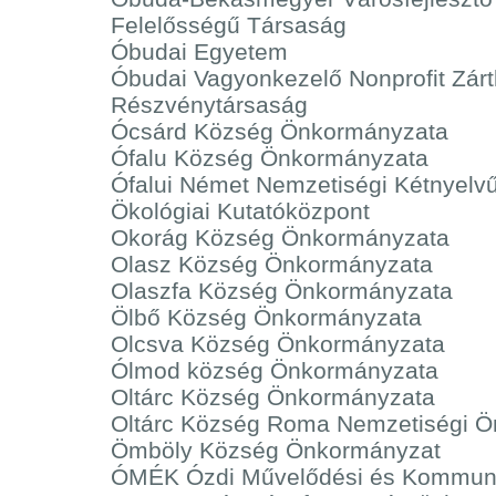
Felelősségű Társaság
Óbudai Egyetem
Óbudai Vagyonkezelő Nonprofit Zár
Részvénytársaság
Ócsárd Község Önkormányzata
Ófalu Község Önkormányzata
Ófalui Német Nemzetiségi Kétnyelv
Ökológiai Kutatóközpont
Okorág Község Önkormányzata
Olasz Község Önkormányzata
Olaszfa Község Önkormányzata
Ölbő Község Önkormányzata
Olcsva Község Önkormányzata
Ólmod község Önkormányzata
Oltárc Község Önkormányzata
Oltárc Község Roma Nemzetiségi 
Ömböly Község Önkormányzat
ÓMÉK Ózdi Művelődési és Kommuniká