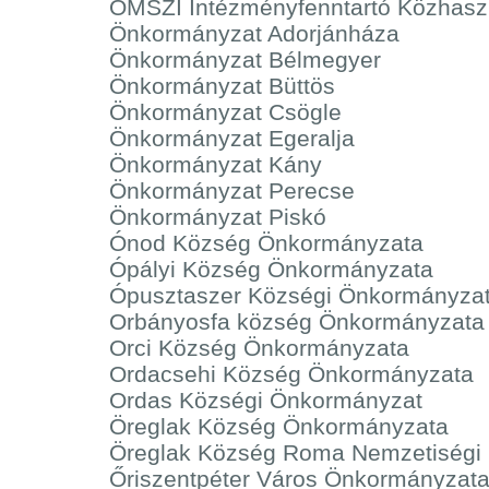
OMSZI Intézményfenntartó Közhaszn
Önkormányzat Adorjánháza
Önkormányzat Bélmegyer
Önkormányzat Büttös
Önkormányzat Csögle
Önkormányzat Egeralja
Önkormányzat Kány
Önkormányzat Perecse
Önkormányzat Piskó
Ónod Község Önkormányzata
Ópályi Község Önkormányzata
Ópusztaszer Községi Önkormányza
Orbányosfa község Önkormányzata
Orci Község Önkormányzata
Ordacsehi Község Önkormányzata
Ordas Községi Önkormányzat
Öreglak Község Önkormányzata
Öreglak Község Roma Nemzetiségi
Őriszentpéter Város Önkormányzat