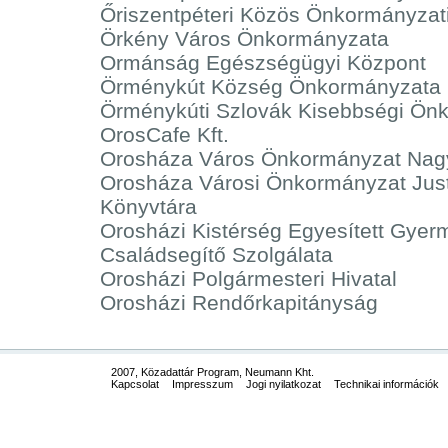
Őriszentpéteri Közös Önkormányzati
Örkény Város Önkormányzata
Ormánság Egészségügyi Központ
Örménykút Község Önkormányzata
Örménykúti Szlovák Kisebbségi Ön
OrosCafe Kft.
Orosháza Város Önkormányzat Nagy
Orosháza Városi Önkormányzat Jus
Könyvtára
Orosházi Kistérség Egyesített Gyerm
Családsegítő Szolgálata
Orosházi Polgármesteri Hivatal
Orosházi Rendőrkapitányság
2007, Közadattár Program, Neumann Kht.
Kapcsolat
Impresszum
Jogi nyilatkozat
Technikai információk