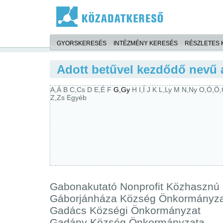
GYORSKERESÉS
INTÉZMÉNY KERESÉS
RÉSZLETES 
Adott betűvel kezdődő nevű 
A,Á
B
C,Cs
D
E,É
F
G,Gy
H
I,Í
J
K
L,Ly
M
N,Ny
O,Ó,Ö
Z,Zs
Egyéb
Gabonakutató Nonprofit Közhasznú 
Gáborjánháza Község Önkormányz
Gadács Községi Önkormányzat
Gadány Község Önkormányzata