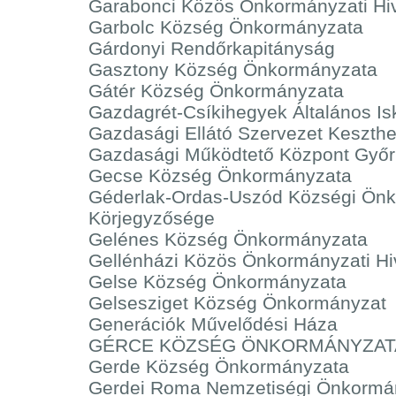
Garabonci Közös Önkormányzati Hiv
Garbolc Község Önkormányzata
Gárdonyi Rendőrkapitányság
Gasztony Község Önkormányzata
Gátér Község Önkormányzata
Gazdagrét-Csíkihegyek Általános Is
Gazdasági Ellátó Szervezet Keszthe
Gazdasági Működtető Központ Győr
Gecse Község Önkormányzata
Géderlak-Ordas-Uszód Községi Ön
Körjegyzősége
Gelénes Község Önkormányzata
Gellénházi Közös Önkormányzati Hi
Gelse Község Önkormányzata
Gelsesziget Község Önkormányzat
Generációk Művelődési Háza
GÉRCE KÖZSÉG ÖNKORMÁNYZAT
Gerde Község Önkormányzata
Gerdei Roma Nemzetiségi Önkormá