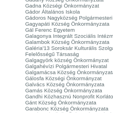
Gadna Községi Önkormányzat
Gádor Általános Iskola
Gádoros Nagyközség Polgármesteri 
Gagyapáti Község Önkormányzata
Gál Ferenc Egyetem
Galagonya Integrált Szociális Inté
Galambok Község Önkormányzata
Galéria'13 Soroksár Kulturális Szolgá
Felelősségű Társaság
Galgagyörk község Önkormányzat
Galgahévízi Polgármesteri Hivatal
Galgamácsa Község Önkormányzat
Gálosfa Községi Önkormányzat
Galvács Község Önkormányzata
Gamás Község Önkormányzata
Gandhi Közhasznú Nonprofit Korláto
Gánt Község Önkormányzata
Garabonc Község Önkormányzata