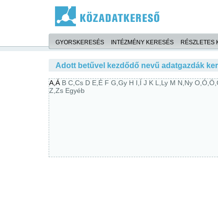
GYORSKERESÉS
INTÉZMÉNY KERESÉS
RÉSZLETES 
Adott betűvel kezdődő nevű adatgazdák ke
A,Á
B
C,Cs
D
E,É
F
G,Gy
H
I,Í
J
K
L,Ly
M
N,Ny
O,Ó,Ö
Z,Zs
Egyéb